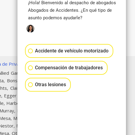
¡Hola! Bienvenido al despacho de abogados
Abogados de Accidentes. ¿En qué tipo de
asunto podemos ayudarle?
Accidente de vehículo motorizado
ca de Privacidad
|
Mapa del Sitio
Compensación de trabajadores
llied Gardens, Alpine, Alta San
ta, Bonsall, Border, Broadway
Otras lesiones
hts, Clairemont, College Area,
, Egger Highlands, El Cajon, El
lle, Harbor Island, Harborview,
 Murray, Lakeside, Lincoln Park,
a Mesa, Miramar, Miramar Ranch
, Nestor, Normal Heights, North
Mesa, Otay Mesa West, Pacific