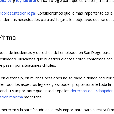
onales
y
ley laboral
en San Diego
para que usted tenga la tranq
representación legal
. Consideremos que lo más importante es la
render sus necesidades para así llegar a los objetivos que se des
Firma
gados de incidentes y derechos del empleado en San Diego para
sidades. Buscamos que nuestros clientes estén conformes con 
pasan por situaciones difíciles.
n el trabajo, en muchas ocasiones no se sabe a dónde recurrir 
er todo los aspectos legales y así poder proporcionarle toda la
ional. Es importante que usted sepa los
derechos del trabajador
ación máxima
monetaria.
merecen y la satisfacción es lo más importante para nuestra fir