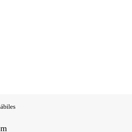
ábiles
pm