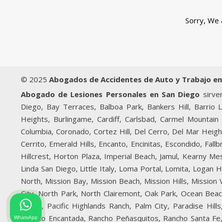
Sorry, We 
© 2025
Abogados de Accidentes de Auto y Trabajo en
Abogado de Lesiones Personales en San Diego
sirven
Diego, Bay Terraces, Balboa Park, Bankers Hill, Barrio 
Heights, Burlingame, Cardiff, Carlsbad, Carmel Mountain 
Columbia, Coronado, Cortez Hill, Del Cerro, Del Mar Heigh
Cerrito, Emerald Hills, Encanto, Encinitas, Escondido, Fal
Hillcrest, Horton Plaza, Imperial Beach, Jamul, Kearny Mesa
Linda San Diego, Little Italy, Loma Portal, Lomita, Logan
North, Mission Bay, Mission Beach, Mission Hills, Mission
City, North Park, North Clairemont, Oak Park, Ocean Bea
Beach, Pacific Highlands Ranch, Palm City, Paradise Hi
Rancho Encantada, Rancho Peñasquitos, Rancho Santa Fe, 
WhatsApp