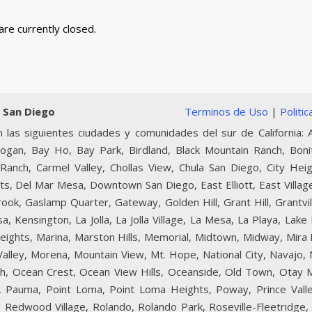
are currently closed.
 San Diego
Terminos de Uso
|
Politi
 las siguientes ciudades y comunidades del sur de California: A
Logan, Bay Ho, Bay Park, Birdland, Black Mountain Ranch, Boni
Ranch, Carmel Valley, Chollas View, Chula San Diego, City Heig
ts, Del Mar Mesa, Downtown San Diego, East Elliott, East Village
lbrook, Gaslamp Quarter, Gateway, Golden Hill, Grant Hill, Grantvi
, Kensington, La Jolla, La Jolla Village, La Mesa, La Playa, Lake
 Heights, Marina, Marston Hills, Memorial, Midtown, Midway, Mir
 Valley, Morena, Mountain View, Mt. Hope, National City, Navajo
ch, Ocean Crest, Ocean View Hills, Oceanside, Old Town, Otay 
lls, Pauma, Point Loma, Point Loma Heights, Poway, Prince Val
Redwood Village, Rolando, Rolando Park, Roseville-Fleetridge, 