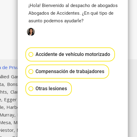
¡Hola! Bienvenido al despacho de abogados
Abogados de Accidentes. ¿En qué tipo de
asunto podemos ayudarle?
Accidente de vehículo motorizado
ca de Privacidad
|
Mapa del Sitio
Compensación de trabajadores
llied Gardens, Alpine, Alta San
ta, Bonsall, Border, Broadway
Otras lesiones
hts, Clairemont, College Area,
, Egger Highlands, El Cajon, El
lle, Harbor Island, Harborview,
 Murray, Lakeside, Lincoln Park,
a Mesa, Miramar, Miramar Ranch
, Nestor, Normal Heights, North