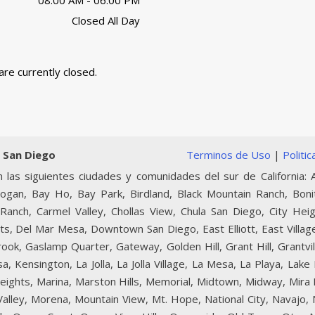
08:00 AM - 06:00 PM
Closed All Day
are currently closed.
 San Diego
Terminos de Uso
|
Politi
 las siguientes ciudades y comunidades del sur de California: A
Logan, Bay Ho, Bay Park, Birdland, Black Mountain Ranch, Boni
Ranch, Carmel Valley, Chollas View, Chula San Diego, City Heig
ts, Del Mar Mesa, Downtown San Diego, East Elliott, East Village
lbrook, Gaslamp Quarter, Gateway, Golden Hill, Grant Hill, Grantvi
, Kensington, La Jolla, La Jolla Village, La Mesa, La Playa, Lake
 Heights, Marina, Marston Hills, Memorial, Midtown, Midway, Mir
 Valley, Morena, Mountain View, Mt. Hope, National City, Navajo