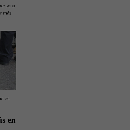
 persona
ar más
ue es
ús
en