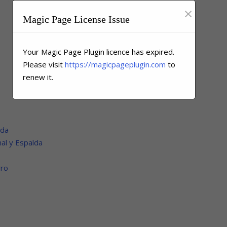
×
Magic Page License Issue
Your Magic Page Plugin licence has expired.
Please visit
https://magicpageplugin.com
to
renew it.
lda
al y Espalda
rro