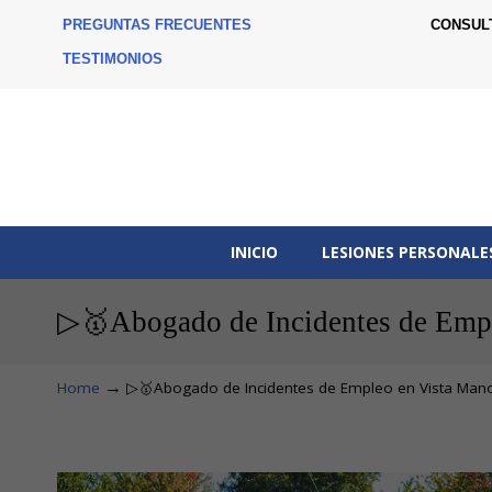
PREGUNTAS FRECUENTES
CONSUL
TESTIMONIOS
INICIO
LESIONES PERSONALE
▷🥇Abogado de Incidentes de Empl
→
Home
▷🥇Abogado de Incidentes de Empleo en Vista Manor