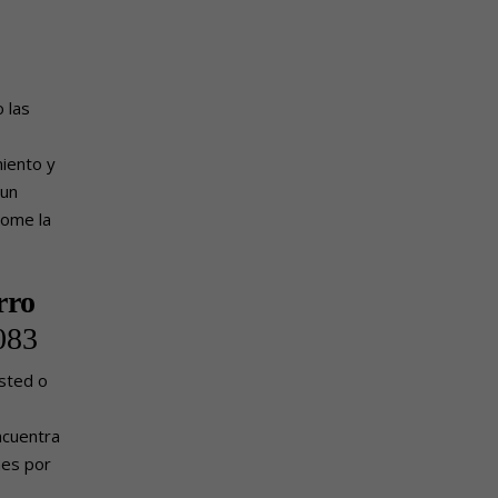
 las
iento y
 un
tome la
rro
083
usted o
ncuentra
nes por