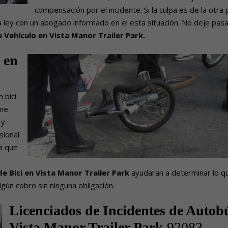
compensación por el incidente. Si la culpa es de la otra
ley con un abogado informado en el esta situación. No deje pas
 Vehículo en Vista Manor Trailer Park.
en
 bici
rme
 y
sional
ra que
de Bici en Vista Manor Trailer Park
ayudaran a determinar lo q
gún cobro sin ninguna obligación.
Licenciados de Incidentes de Autob
Vista Manor Trailer Park
92083