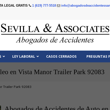
TA LEGAL GRATIS
1 (619) 777-5518
info@abogadosdeaccidentessan
S
LEY LABORAL
CASOS CERRADOS
PREGUNTAS 
eo en Vista Manor Trailer Park 92083
 Trailer Park 92083
Abogados de Accidentes de Auto en