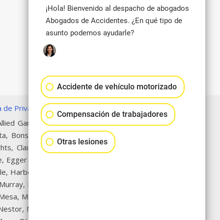
¡Hola! Bienvenido al despacho de abogados
Abogados de Accidentes. ¿En qué tipo de
asunto podemos ayudarle?
Accidente de vehículo motorizado
ca de Privacidad
|
Mapa del Sitio
Compensación de trabajadores
llied Gardens, Alpine, Alta San
ta, Bonsall, Border, Broadway
Otras lesiones
hts, Clairemont, College Area,
, Egger Highlands, El Cajon, El
lle, Harbor Island, Harborview,
 Murray, Lakeside, Lincoln Park,
a Mesa, Miramar, Miramar Ranch
, Nestor, Normal Heights, North