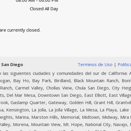
08:00 AM - 06:00 PM
Closed All Day
are currently closed.
 San Diego
Terminos de Uso
|
Politi
 las siguientes ciudades y comunidades del sur de California: A
Logan, Bay Ho, Bay Park, Birdland, Black Mountain Ranch, Boni
Ranch, Carmel Valley, Chollas View, Chula San Diego, City Heig
ts, Del Mar Mesa, Downtown San Diego, East Elliott, East Village
lbrook, Gaslamp Quarter, Gateway, Golden Hill, Grant Hill, Grantvi
, Kensington, La Jolla, La Jolla Village, La Mesa, La Playa, Lake
 Heights, Marina, Marston Hills, Memorial, Midtown, Midway, Mir
 Valley, Morena, Mountain View, Mt. Hope, National City, Navajo